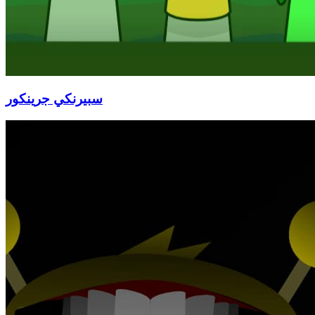
سبيرنكي جرينكور