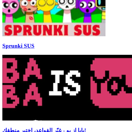
Sprunki SUS
بابا إز يو - غيّر القواعد، اختبر منطقك!