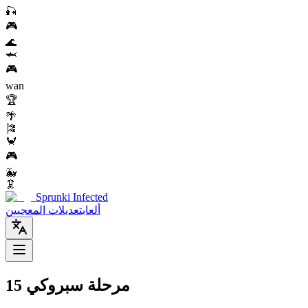
🎣
🎮
🌊
🦈
🎮
wan
🏆
🌴
🎏
🦀
🎮
🐳
🦑
Sprunki Infected
ألعاب
تعديلات المعجبين
مرحلة سبروكي 15