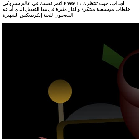
اغمر نفسك في عالم سبروكي Phase 15 الجذاب، حيث تنتظرك
خلطات موسيقية مبتكرة وألغاز مثيرة في هذا التعديل الذي أبدعه
المعجبون للعبة إنكريدبكس الشهيرة.