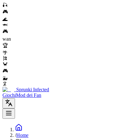
🎣
🎮
🌊
🦈
🎮
wan
🏆
🌴
🎏
🦀
🎮
🐳
🦑
Sprunki Infected
Giochi
Mod dei Fan
/
Home