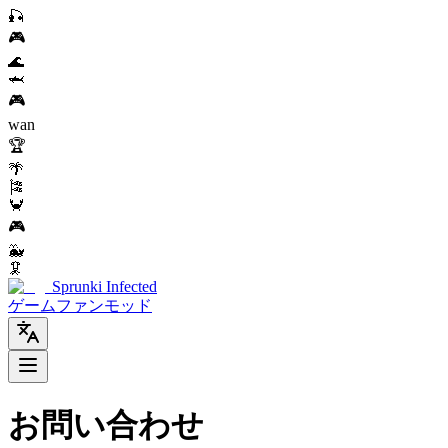
🎣
🎮
🌊
🦈
🎮
wan
🏆
🌴
🎏
🦀
🎮
🐳
🦑
Sprunki Infected
ゲーム
ファンモッド
お問い合わせ