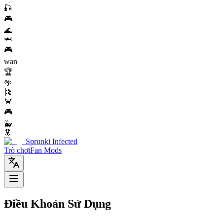
🎣
🎮
🌊
🦈
🎮
wan
🏆
🌴
🎏
🦀
🎮
🐳
🦑
Sprunki Infected
Trò chơi
Fan Mods
Điều Khoản Sử Dụng