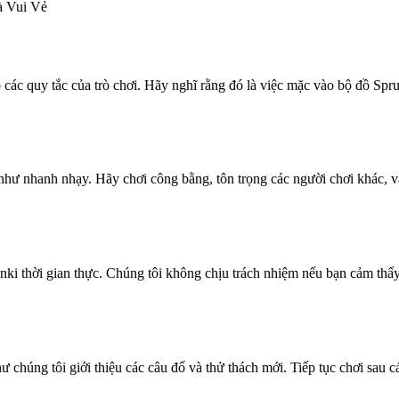
à Vui Vẻ
ác quy tắc của trò chơi. Hãy nghĩ rằng đó là việc mặc vào bộ đồ Sprun
như nhanh nhạy. Hãy chơi công bằng, tôn trọng các người chơi khác, và 
ki thời gian thực. Chúng tôi không chịu trách nhiệm nếu bạn cảm thấy 
ư chúng tôi giới thiệu các câu đố và thử thách mới. Tiếp tục chơi sau 