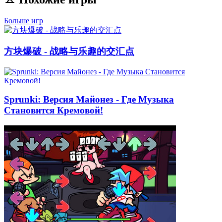
Больше игр
方块爆破 - 战略与乐趣的交汇点
Sprunki: Версия Майонез - Где Музыка
Становится Кремовой!