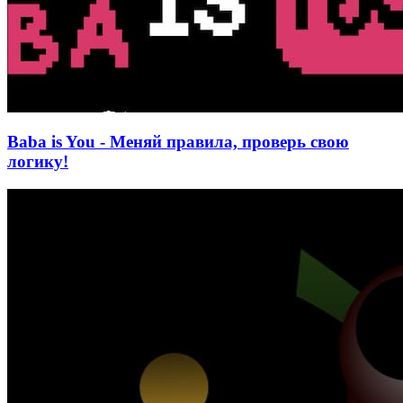
Baba is You - Меняй правила, проверь свою
логику!