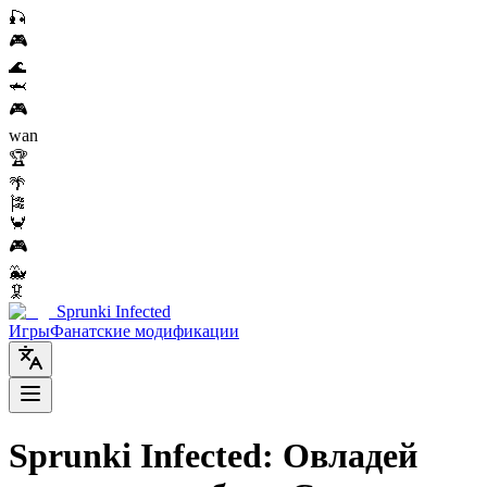
🎣
🎮
🌊
🦈
🎮
wan
🏆
🌴
🎏
🦀
🎮
🐳
🦑
Sprunki Infected
Игры
Фанатские модификации
Sprunki Infected: Овладей