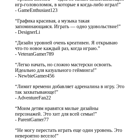
игр-головоломок, в которые я когда-либо играл!
”
-
GameEnthusiast123
“
Графика красивая, а музыка такая
запоминающаяся. Играть — одно удовольствие!
”
-
DesignerLi
“
Дизайн уровней очень креативен. Я открываю
что-то новое каждый раз, когда играю.
”
-
VeteranGamer789
“
Легко начать, но сложно мастерски освоить.
Идеально для казуального гейминга!
”
-
NewbieGamer456
“
Лимит времени добавляет адреналина в игру. Это
так захватывающе!
”
-
AdventureFan22
“
Моим детям нравятся милые дизайны
персонажей. Это хит для всей семьи!
”
-
ParentGamer77
“
Не могу перестать играть еще один уровень. Это
невероятно весело!
”