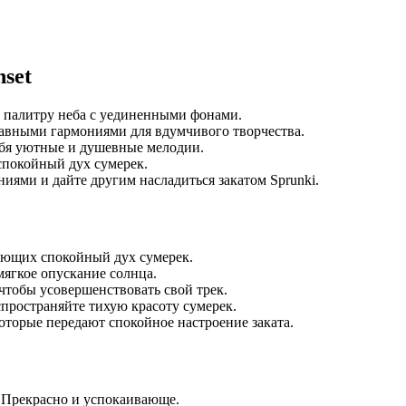
set
ю палитру неба с уединенными фонами.
авными гармониями для вдумчивого творчества.
ебя уютные и душевные мелодии.
покойный дух сумерек.
иями и дайте другим насладиться закатом Sprunki.
ающих спокойный дух сумерек.
мягкое опускание солнца.
чтобы усовершенствовать свой трек.
спространяйте тихую красоту сумерек.
торые передают спокойное настроение заката.
. Прекрасно и успокаивающе.