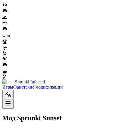
🎣
🎮
🌊
🦈
🎮
wan
🏆
🌴
🎏
🦀
🎮
🐳
🦑
Sprunki Infected
Игры
Фанатские модификации
Мод Sprunki Sunset