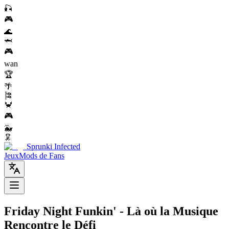
🎣
🎮
🌊
🦈
🎮
wan
🏆
🌴
🎏
🦀
🎮
🐳
🦑
Sprunki Infected
Jeux
Mods de Fans
Friday Night Funkin' - Là où la Musique
Rencontre le Défi