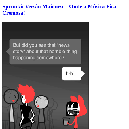
Sprunki: Versão Maionese - Onde a Música Fica
Cremosa!