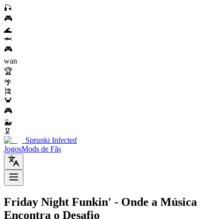
🎣
🎮
🌊
🦈
🎮
wan
🏆
🌴
🎏
🦀
🎮
🐳
🦑
Sprunki Infected
Jogos
Mods de Fãs
Friday Night Funkin' - Onde a Música
Encontra o Desafio