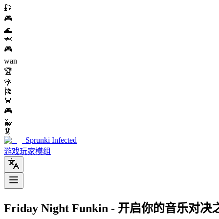
🎣
🎮
🌊
🦈
🎮
wan
🏆
🌴
🎏
🦀
🎮
🐳
🦑
Sprunki Infected
游戏
玩家模组
Friday Night Funkin - 开启你的音乐对