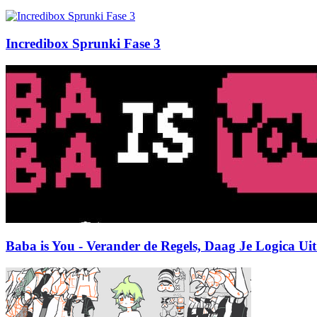
Incredibox Sprunki Fase 3
Baba is You - Verander de Regels, Daag Je Logica Uit