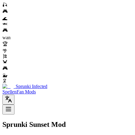
🎣
🎮
🌊
🦈
🎮
wan
🏆
🌴
🎏
🦀
🎮
🐳
🦑
Sprunki Infected
Spellen
Fan Mods
Sprunki Sunset Mod