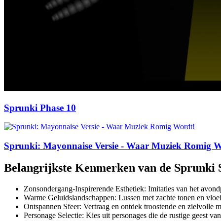
Sprunki Phase 10
Sprunki: Mayonnaise Versie - Waar Muziek Romig W
Belangrijkste Kenmerken van de Sprunki
Zonsondergang-Inspirerende Esthetiek: Imitaties van het avond
Warme Geluidslandschappen: Lussen met zachte tonen en vloeie
Ontspannen Sfeer: Vertraag en ontdek troostende en zielvolle m
Personage Selectie: Kies uit personages die de rustige geest v