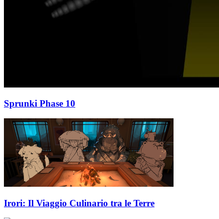
Sprunki Phase 10
Irori: Il Viaggio Culinario tra le Terre