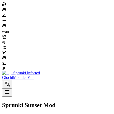
🎣
🎮
🌊
🦈
🎮
wan
🏆
🌴
🎏
🦀
🎮
🐳
🦑
Sprunki Infected
Giochi
Mod dei Fan
Sprunki Sunset Mod