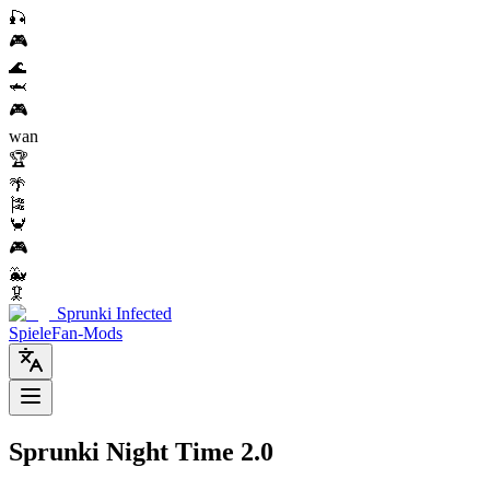
🎣
🎮
🌊
🦈
🎮
wan
🏆
🌴
🎏
🦀
🎮
🐳
🦑
Sprunki Infected
Spiele
Fan-Mods
Sprunki Night Time 2.0