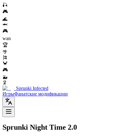
🎣
🎮
🌊
🦈
🎮
wan
🏆
🌴
🎏
🦀
🎮
🐳
🦑
Sprunki Infected
Игры
Фанатские модификации
Sprunki Night Time 2.0