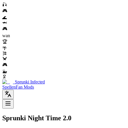
🎣
🎮
🌊
🦈
🎮
wan
🏆
🌴
🎏
🦀
🎮
🐳
🦑
Sprunki Infected
Spellen
Fan Mods
Sprunki Night Time 2.0