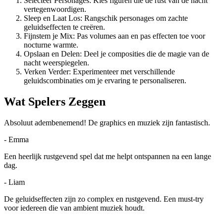
Selecteer Personages: Kies figuren die de rust van de nacht
vertegenwoordigen.
Sleep en Laat Los: Rangschik personages om zachte
geluidseffecten te creëren.
Fijnstem je Mix: Pas volumes aan en pas effecten toe voor
nocturne warmte.
Opslaan en Delen: Deel je composities die de magie van de
nacht weerspiegelen.
Verken Verder: Experimenteer met verschillende
geluidscombinaties om je ervaring te personaliseren.
Wat Spelers Zeggen
Absoluut adembenemend! De graphics en muziek zijn fantastisch.
-
Emma
Een heerlijk rustgevend spel dat me helpt ontspannen na een lange
dag.
-
Liam
De geluidseffecten zijn zo complex en rustgevend. Een must-try
voor iedereen die van ambient muziek houdt.